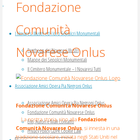
Fondazione
Comunità
I Novaresi Illustri ed i loro Sepolcri Monumentali
Novarese Onlus
Pantheon dei Novaresi Illustri
Mappe dei Sepolcri Monumentali
Il Cimitero Monumentale – I Novaresi Tutti
Associazione Amici Opera Pia Negroni Onlus
Associazione Amici Opera Pia Negroni Onlus
Fondazione Comunità Novarese Onlus
Fondazione Comunità Novarese Onlus
La nostra storia, sino alla
Fondazione
Enti, Autori e Mail Contatto
Comunità Novarese Onlus
, si innesta in una
Privacy Policy GDPR Cookie Law
tradizione secolare, iniziata negli Stati Uniti nel
Cerca