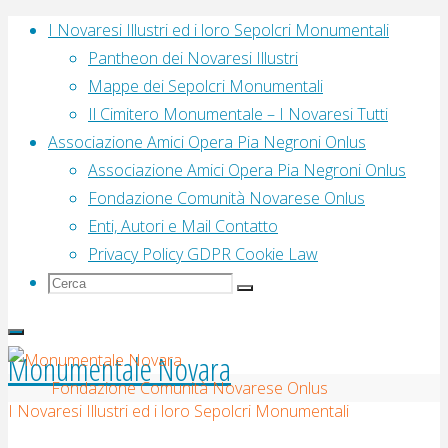
Salta
I Novaresi Illustri ed i loro Sepolcri Monumentali
al
Pantheon dei Novaresi Illustri
contenuto
Mappe dei Sepolcri Monumentali
Il Cimitero Monumentale – I Novaresi Tutti
Associazione Amici Opera Pia Negroni Onlus
Associazione Amici Opera Pia Negroni Onlus
Fondazione Comunità Novarese Onlus
Enti, Autori e Mail Contatto
Privacy Policy GDPR Cookie Law
Cerca
Cerca
Cerca
per:
Monumentale Novara
Home
Fondazione Comunità Novarese Onlus
I Novaresi Illustri ed i loro Sepolcri Monumentali