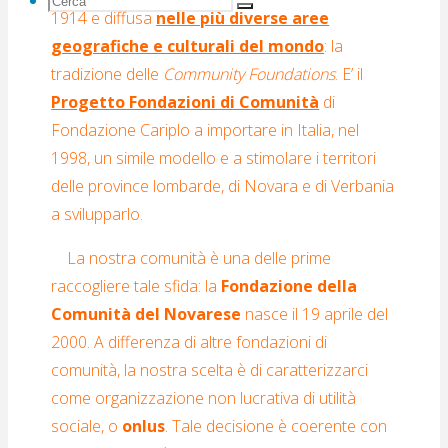
Cerca
1914 e diffusa
nelle più diverse aree
Cerca
per:
geografiche e culturali del mondo
: la
tradizione delle
Community Foundations
. E’ il
Progetto Fondazioni di Comunità
di
Fondazione Cariplo a importare in Italia, nel
1998, un simile modello e a stimolare i territori
delle province lombarde, di Novara e di Verbania
a svilupparlo.
La nostra comunità è una delle prime
raccogliere tale sfida: la
Fondazione della
Comunità del
Novarese
nasce il 19 aprile del
2000.
A differenza di altre fondazioni di
comunità, la nostra scelta è di caratterizzarci
come organizzazione non lucrativa di utilità
sociale, o
onlus
.
Tale decisione è coerente con